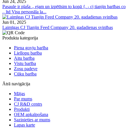
Jun 24, 2025
Pasaule ir plaša ., ejam un izpētīsim to kopā {. - cj tianjin barības co
., ltd Visu personāla la...
Jun 01, 2025
Laimīgas CJ Tianjin Feed Company 20. gadadienas svinības
Produkta kategorija
Piena govju barība
Liellopu barība
Aitu barība
Vistu barība
Zosu padeve
Cūku barība
Ātrā navigācija
Mājas
Par mums
CJ R&D centrs
Produkti
OEM apkalpošana
Sazinieties ar mums
Lapas karte