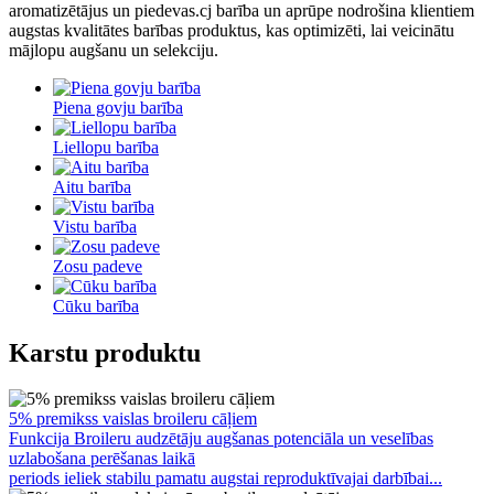
aromatizētājus un piedevas.cj barība un aprūpe nodrošina klientiem
augstas kvalitātes barības produktus, kas optimizēti, lai veicinātu
mājlopu augšanu un selekciju.
Piena govju barība
Liellopu barība
Aitu barība
Vistu barība
Zosu padeve
Cūku barība
Karstu produktu
5% premikss vaislas broileru cāļiem
Funkcija Broileru audzētāju augšanas potenciāla un veselības
uzlabošana perēšanas laikā
periods ieliek stabilu pamatu augstai reproduktīvajai darbībai...