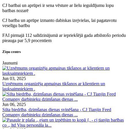
CJ barībai un aprūpei ir sena vēsture ar lielu ieguldījumu lopu
barības nozarē
CJ barība un aprūpe izmanto dabiskas izejvielas, lai pagatavotu
veselīgu barību
FAI pirmajā 112 salīdzinājumā ar iepriekšējā gada atbilstošo periodu
pieauga par 5,9 procentiem
Ziņu centrs
Jaunumi
Jun 03, 2025
Uzņēmums organizēja apmaiņas tikšanos ar klientiem un
lauksaimniekiem .
Jun 06, 2025
Silta biedrība, dzimšanas dienas svinēšana - CJ Tianjin Feed
Comapny darbinieku dzimšanas dienas ...