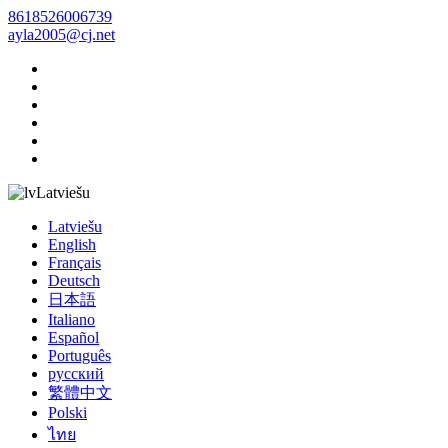
8618526006739
ayla2005@cj.net
Latviešu
Latviešu
English
Français
Deutsch
日本語
Italiano
Español
Português
русский
繁體中文
Polski
ไทย