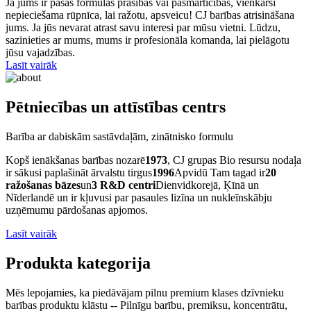
Ja jums ir pašas formulas prasības vai pašmārticības, vienkārši
nepieciešama rūpnīca, lai ražotu, apsveicu! CJ barības atrisināšana
jums. Ja jūs nevarat atrast savu interesi par mūsu vietni. Lūdzu,
sazinieties ar mums, mums ir profesionāla komanda, lai pielāgotu
jūsu vajadzības.
Lasīt vairāk
Pētniecības un attīstības centrs
Barība ar dabiskām sastāvdaļām, zinātnisko formulu
Kopš ienākšanas barības nozarē
1973
, CJ grupas Bio resursu nodaļa
ir sākusi paplašināt ārvalstu tirgus
1996
Apvidū Tam tagad ir
20
ražošanas bāzes
un
3 R&D centri
Dienvidkorejā, Ķīnā un
Nīderlandē un ir kļuvusi par pasaules lizīna un nukleīnskābju
uzņēmumu pārdošanas apjomos.
Lasīt vairāk
Produkta kategorija
Mēs lepojamies, ka piedāvājam pilnu premium klases dzīvnieku
barības produktu klāstu -- Pilnīgu barību, premiksu, koncentrātu,