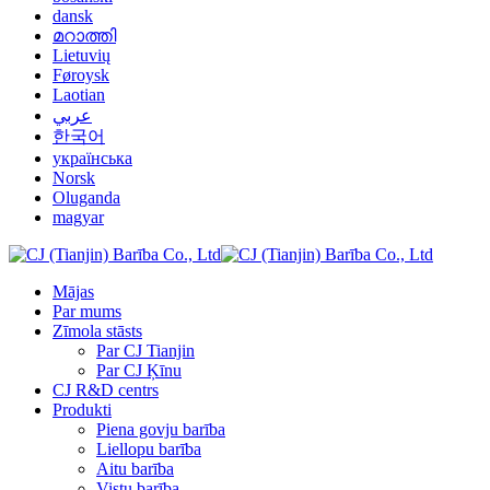
dansk
മറാത്തി
Lietuvių
Føroysk
Laotian
عربي
한국어
українська
Norsk
Oluganda
magyar
Mājas
Par mums
Zīmola stāsts
Par CJ Tianjin
Par CJ Ķīnu
CJ R&D centrs
Produkti
Piena govju barība
Liellopu barība
Aitu barība
Vistu barība