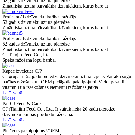
52 gadus dzīvnieku uztura pieredze
Zinātniska uztura pārvaldība dzīvniekiem, kurus barojat
Profesionāls dzīvnieku barības ražotājs
52 gadus dzīvnieku uztura pieredze
Zinātniska uztura pārvaldība dzīvniekiem, kurus barojat
Profesionāls dzīvnieku barības ražotājs
52 gadus dzīvnieku uztura pieredze
Zinātniska uztura pārvaldība dzīvniekiem, kurus barojat
CJ Tianjin Feed Co., Ltd
Spēka ražošana lopu barībai
Kāpēc izvēlēties CJ?
CJ grupai ir 52 gadu pieredze dzīvnieku uztura izpētē. Vairāku sugu
barības ražošana un OEM pielāgotie pakalpojumi. Vadot pasauli
vitamīnu un izsekošanas elementu ražošanas jaudā
Lasīt vairāk
Par CJ Feed & Care
CJ (Tianjin) Feed Co., Ltd. Ir vairāk nekā 20 gadu pieredze
dzīvnieku barības produktu ražošanā.
Lasīt vairāk
Pielāgots pakalpojums \/OEM