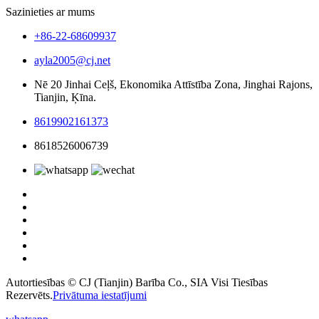
Sazinieties ar mums
+86-22-68609937
ayla2005@cj.net
Nē 20 Jinhai Ceļš, Ekonomika Attīstība Zona, Jinghai Rajons,
Tianjin, Ķīna.
8619902161373
8618526006739
Autortiesības © CJ (Tianjin) Barība Co., SIA Visi Tiesības
Rezervēts.
Privātuma iestatījumi