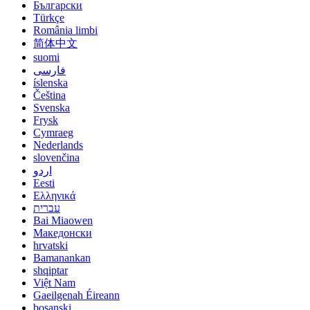
Български
Türkçe
România limbi
简体中文
suomi
فارسی
íslenska
Čeština
Svenska
Frysk
Cymraeg
Nederlands
slovenčina
اردو
Eesti
Ελληνικά
עברית
Bai Miaowen
Македонски
hrvatski
Bamanankan
shqiptar
Việt Nam
Gaeilgenah Éireann
bosanski